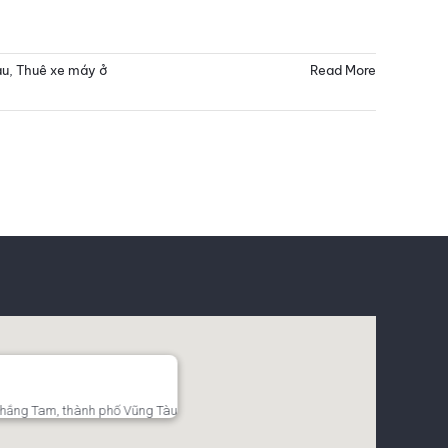
àu
,
Thuê xe máy ở
Read More
hắng Tam, thành phố Vũng Tàu