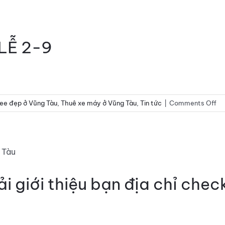
LỄ 2-9
on
ee đẹp ở Vũng Tàu
,
Thuê xe máy ở Vũng Tàu
,
Tin tức
|
Comments Off
DU
LỊ
V
TÀ
DỊ
LỄ
i giới thiệu bạn địa chỉ che
2-
9