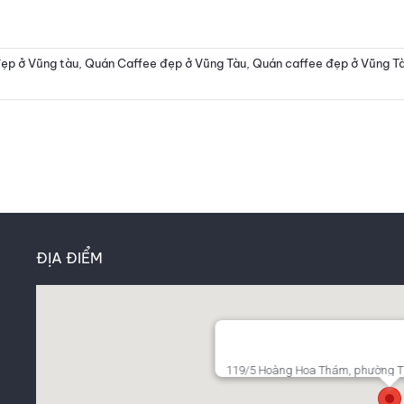
đẹp ở Vũng tàu
,
Quán Caffee đẹp ở Vũng Tàu
,
Quán caffee đẹp ở Vũng T
ĐỊA ĐIỂM
119/5 Hoàng Hoa Thám, phường T