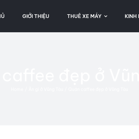
HỦ
GIỚI THIỆU
THUÊ XE MÁY
KINH
caffee đẹp ở Vũ
Home
Ăn gì ở Vũng Tàu
Quán caffee đẹp ở Vũng Tàu