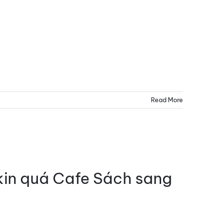
Read More
CH
ŨNG
U
P
ckin quá Cafe Sách sang