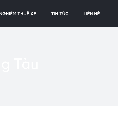
 NGHIỆM THUÊ XE
TIN TỨC
LIÊN HỆ
ng Tàu