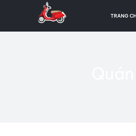
Skip
to
TRANG C
content
Quán 