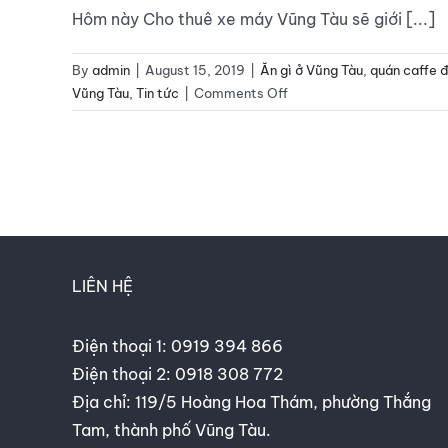
Hôm này Cho thuê xe máy Vũng Tàu sẽ giới [...]
By
admin
|
August 15, 2019
|
Ăn gì ở Vũng Tàu
,
quán caffe 
on
Vũng Tàu
,
Tin tức
|
Comments Off
Cho
thuê
xe
máy
Minh
Hải
giới
thiệu
LIÊN HỆ
bạn
địa
Điện thoại 1:
0919 394 866
chỉ
checkin
Điện thoại 2:
0918 308 772
quá
Địa chỉ: 119/5 Hoàng Hoa Thám, phường Thắng
Cafe
Tam, thành phố Vũng Tàu.
Sách