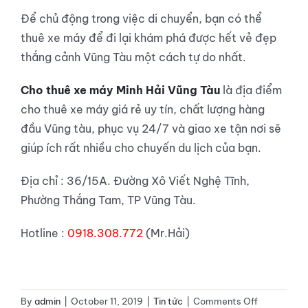
Để chủ động trong việc di chuyển, bạn có thể
thuê xe máy để đi lại khám phá được hết vẻ đẹp
thắng cảnh Vũng Tàu một cách tự do nhất.
Cho thuê xe máy Minh Hải Vũng Tàu
là địa điểm
cho thuê xe máy giá rẻ uy tín, chất lượng hàng
đầu Vũng tàu, phục vụ 24/7 và giao xe tận nơi sẽ
giúp ích rất nhiều cho chuyến du lịch của bạn.
Địa chỉ : 36/15A. Đường Xô Viết Nghệ Tĩnh,
Phường Thắng Tam, TP Vũng Tàu.
Hotline :
0918.308.772
(Mr.Hải)
on
By
admin
|
October 11, 2019
|
Tin tức
|
Comments Off