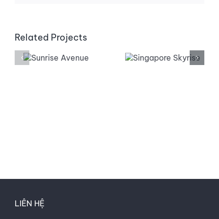
Related Projects
ise
Singapore
St Luci
ue
Skyrise
Sunset
LIÊN HỆ