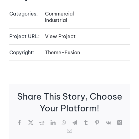
Categories:
Commercial
Industrial
Project URL:
View Project
Copyright:
Theme-Fusion
Share This Story, Choose
Your Platform!
Facebook
X
Reddit
LinkedIn
WhatsApp
Telegram
Tumblr
Pinterest
Vk
Xing
Email