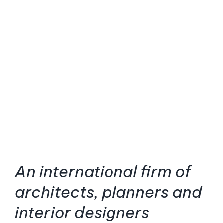
Xtra Technologies
Industry Alliance
An international firm of
architects, planners and
interior designers