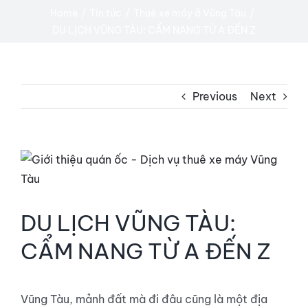
TIN TỨC
Home
Tin tức
Thuê xe máy ở Vũng Tàu
DU LỊCH VŨNG TÀU: CẨM NANG TỪ A ĐẾN Z
LIÊN HỆ
Previous
Next
View
Larger
Image
DU LỊCH VŨNG TÀU:
CẨM NANG TỪ A ĐẾN Z
Vũng Tàu, mảnh đất mà đi đâu cũng là một địa