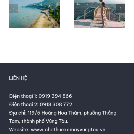
THIÊNG
y
DU LỊCH
CẦU AN
PHƯỢT
ĐẦU
VŨNG
NĂM TẠI
u
TÀU 2
VŨNG
NGÀY
TÀU
LIÊN HỆ
Điện thoại 1:
0919 394 866
Điện thoại 2:
0918 308 772
Địa chỉ: 119/5 Hoàng Hoa Thám, phường Thắng
Tam, thành phố Vũng Tàu.
Website:
www.chothuexemayvungtau.vn