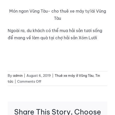
Món ngon Vũng Tàu- cho thuê xe máy tự lái Vũng
Tàu
Ngoài ra, du khách có thể mua hải sản tươi sống
để mang về làm quà tại chợ hải sản Xóm Lưới
By
admin
|
August 6, 2019
|
Thuê xe máy ở Vũng Tàu
,
Tin
on
tức
|
Comments Off
DU
LỊCH
VŨNG
TÀU:
Share This Story, Choose
CẨM